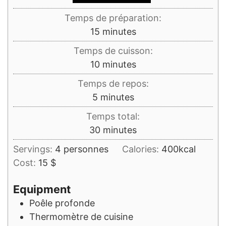
Temps de préparation:
minutes
15
minutes
Temps de cuisson:
minutes
10
minutes
Temps de repos:
minutes
5
minutes
Temps total:
minutes
30
minutes
Servings:
4
personnes
Calories:
400
kcal
Cost:
15 $
Equipment
Poêle profonde
Thermomètre de cuisine