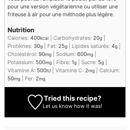
pour une version végétarienne ou utiliser une
friteuse à air pour une méthode plus légère.
Nutrition
Calories:
400
|
Carbohydrates:
20
|
kcal
g
Protéines:
30
|
Fat:
25
|
Lipides saturés:
4
|
g
g
g
Choléstérol:
90
|
Sodium:
600
|
mg
mg
Potassium:
500
|
Fibre:
1
|
Sucre:
5
|
mg
g
g
Vitamine A:
500
|
Vitamine C:
2
|
Calcium:
IU
mg
50
|
Fer:
2
mg
mg
Tried this recipe?
Let us know
how it was!