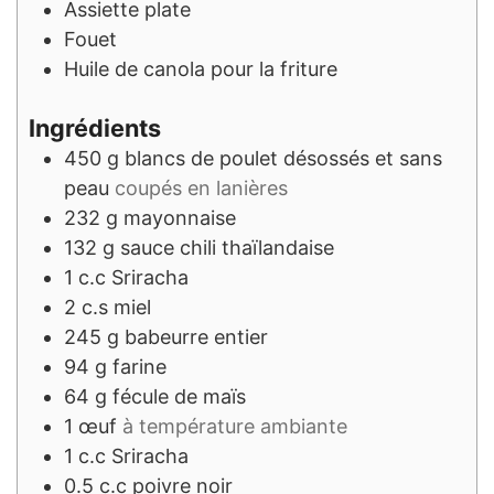
Assiette plate
Fouet
Huile de canola pour la friture
Ingrédients
450
g
blancs de poulet désossés et sans
peau
coupés en lanières
232
g
mayonnaise
132
g
sauce chili thaïlandaise
1
c.c
Sriracha
2
c.s
miel
245
g
babeurre entier
94
g
farine
64
g
fécule de maïs
1
œuf
à température ambiante
1
c.c
Sriracha
0.5
c.c
poivre noir