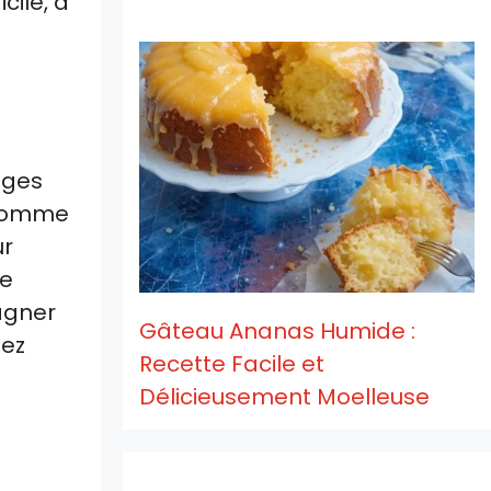
cile, a
nges
s comme
ur
de
agner
Gâteau Ananas Humide :
tez
Recette Facile et
Délicieusement Moelleuse