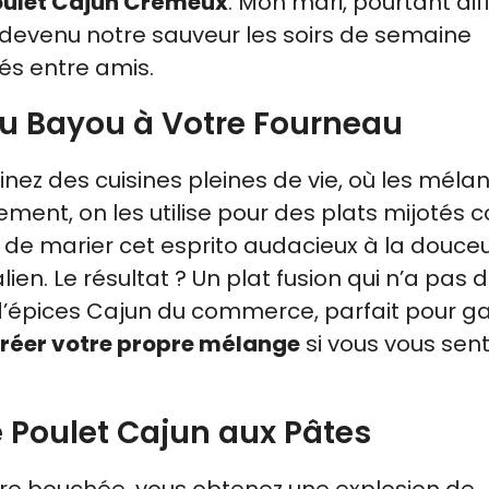
oulet Cajun Crémeux
. Mon mari, pourtant diffi
 devenu notre sauveur les soirs de semaine
és entre amis.
Du Bayou à Votre Fourneau
ginez des cuisines pleines de vie, où les méla
lement, on les utilise pour des plats mijoté
ie de marier cet esprito audacieux à la douce
en. Le résultat ? Un plat fusion qui n’a pas 
e d’épices Cajun du commerce, parfait pour g
réer votre propre mélange
si vous vous sen
e Poulet Cajun aux Pâtes
ière bouchée, vous obtenez une explosion de