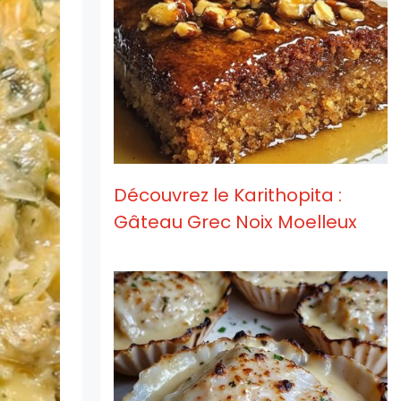
Découvrez le Karithopita :
Gâteau Grec Noix Moelleux