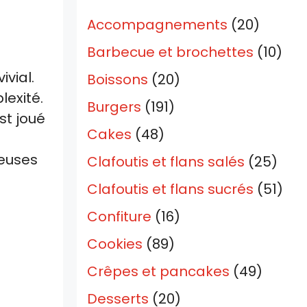
Accompagnements
(20)
Barbecue et brochettes
(10)
ivial.
Boissons
(20)
lexité.
Burgers
(191)
st joué
Cakes
(48)
meuses
Clafoutis et flans salés
(25)
Clafoutis et flans sucrés
(51)
Confiture
(16)
Cookies
(89)
Crêpes et pancakes
(49)
Desserts
(20)