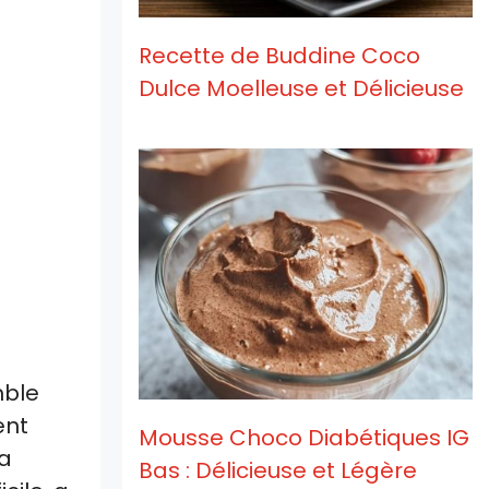
Recette de Buddine Coco
Dulce Moelleuse et Délicieuse
mble
ent
Mousse Choco Diabétiques IG
ma
Bas : Délicieuse et Légère