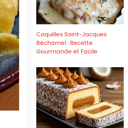
Coquilles Saint-Jacques
Béchamel : Recette
Gourmande et Facile