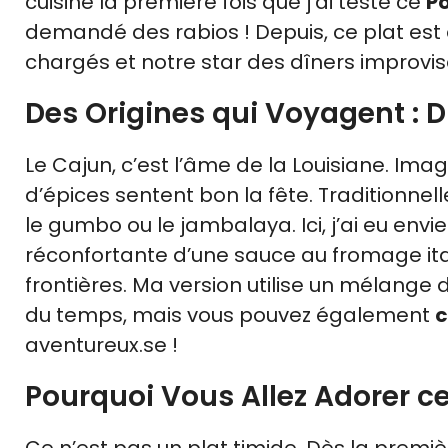
cuisine la première fois que j’ai testé ce
P
demandé des rabios ! Depuis, ce plat est
chargés et notre star des dîners improvis
Des Origines qui Voyagent : 
Le Cajun, c’est l’âme de la Louisiane. Ima
d’épices sentent bon la fête. Traditionnel
le gumbo ou le jambalaya. Ici, j’ai eu env
réconfortante d’une sauce au fromage itali
frontières. Ma version utilise un mélang
du temps, mais vous pouvez également
c
aventureux.se !
Pourquoi Vous Allez Adorer c
Ce n’est pas un plat timide. Dès la prem