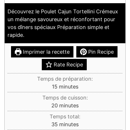
Découvrez le Poulet Cajun Tortellini Crémeux
un mélange savoureux et réconfortant pour
vos dîners spéciaux Préparation simple et
rapide.
Imprimer la recette
Pin Recipe
Rate Recipe
Temps de préparation:
minutes
15
minutes
Temps de cuisson:
minutes
20
minutes
Temps total:
minutes
35
minutes