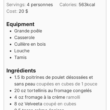
Servings:
4
personnes
Calories:
563
kcal
Cost:
20 $
Equipment
Grande poêle
Casserole
Cuillère en bois
Louche
Tamis
Ingrédients
1.5
lb
poitrines de poulet désossées et
sans peau
coupées en cubes de 1 pouce
20
oz
tortellinis au fromage congelés
4
oz
fromage à la crème
ramolli
8
oz
Velveeta
coupé en cubes