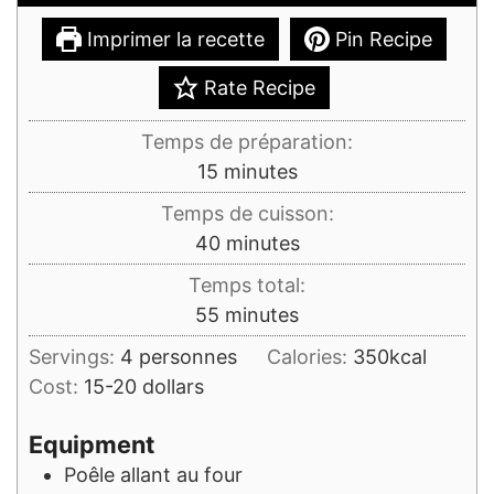
Imprimer la recette
Pin Recipe
Rate Recipe
Temps de préparation:
minutes
15
minutes
Temps de cuisson:
minutes
40
minutes
Temps total:
minutes
55
minutes
Servings:
4
personnes
Calories:
350
kcal
Cost:
15-20 dollars
Equipment
Poêle allant au four