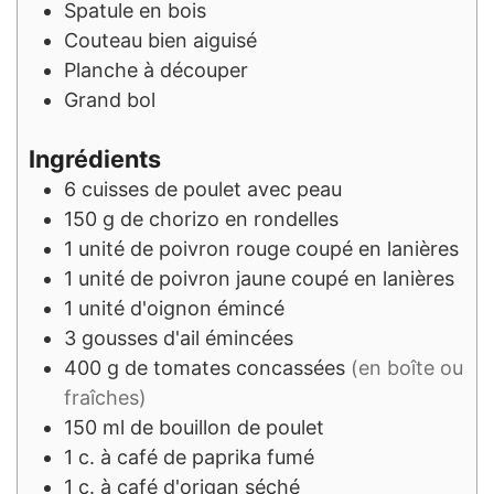
Spatule en bois
Couteau bien aiguisé
Planche à découper
Grand bol
Ingrédients
6
cuisses
de poulet avec peau
150
g
de chorizo en rondelles
1
unité
de poivron rouge coupé en lanières
1
unité
de poivron jaune coupé en lanières
1
unité
d'oignon émincé
3
gousses
d'ail émincées
400
g
de tomates concassées
(en boîte ou
fraîches)
150
ml
de bouillon de poulet
1
c. à café
de paprika fumé
1
c. à café
d'origan séché