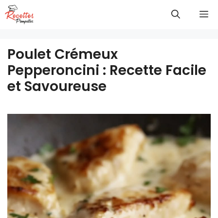
Aller
M
au
contenu
Poulet Crémeux
Pepperoncini : Recette Facile
et Savoureuse