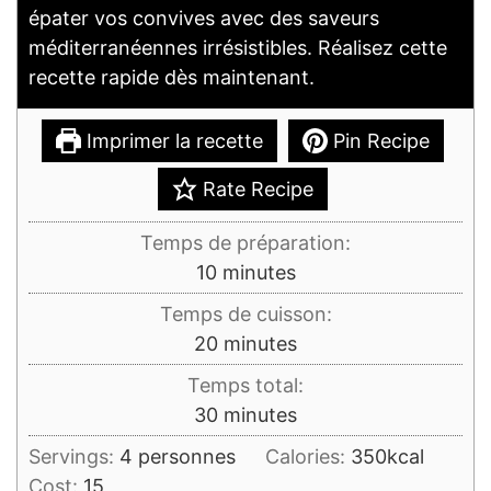
épater vos convives avec des saveurs
méditerranéennes irrésistibles. Réalisez cette
recette rapide dès maintenant.
Imprimer la recette
Pin Recipe
Rate Recipe
Temps de préparation:
minutes
10
minutes
Temps de cuisson:
minutes
20
minutes
Temps total:
minutes
30
minutes
Servings:
4
personnes
Calories:
350
kcal
Cost:
15