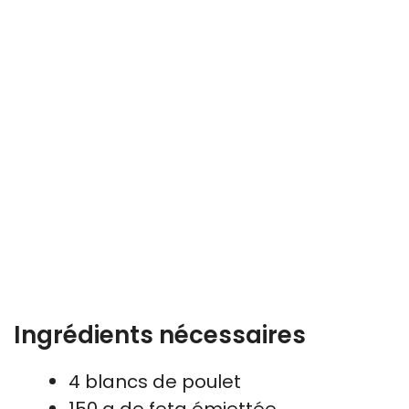
Ingrédients nécessaires
4 blancs de poulet
150 g de feta émiettée