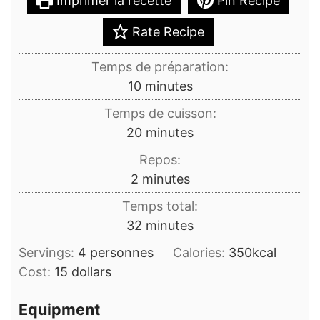
Imprimer la recette
Pin Recipe
Rate Recipe
Temps de préparation:
minutes
10
minutes
Temps de cuisson:
minutes
20
minutes
Repos:
minutes
2
minutes
Temps total:
minutes
32
minutes
Servings:
4
personnes
Calories:
350
kcal
Cost:
15 dollars
Equipment