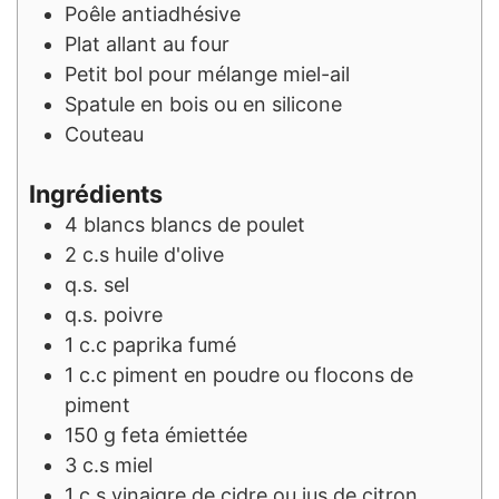
Poêle antiadhésive
Plat allant au four
Petit bol pour mélange miel-ail
Spatule en bois ou en silicone
Couteau
Ingrédients
4
blancs
blancs de poulet
2
c.s
huile d'olive
q.s.
sel
q.s.
poivre
1
c.c
paprika fumé
1
c.c
piment en poudre ou flocons de
piment
150
g
feta émiettée
3
c.s
miel
1
c.s
vinaigre de cidre ou jus de citron