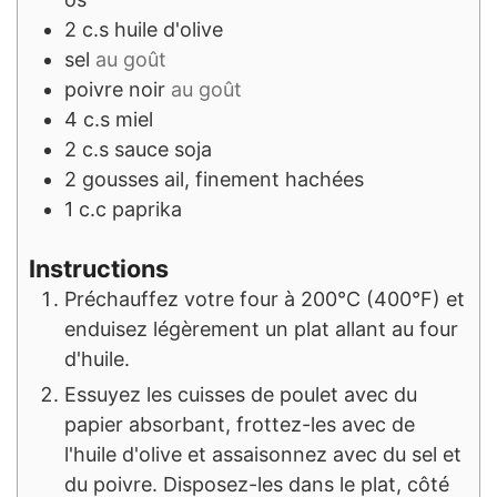
2
c.s
huile d'olive
sel
au goût
poivre noir
au goût
4
c.s
miel
2
c.s
sauce soja
2
gousses
ail, finement hachées
1
c.c
paprika
Instructions
Préchauffez votre four à 200°C (400°F) et
enduisez légèrement un plat allant au four
d'huile.
Essuyez les cuisses de poulet avec du
papier absorbant, frottez-les avec de
l'huile d'olive et assaisonnez avec du sel et
du poivre. Disposez-les dans le plat, côté