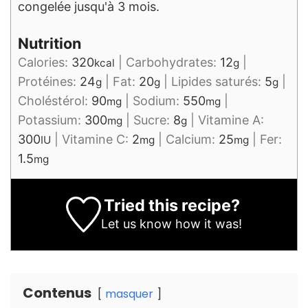
congelée jusqu'à 3 mois.
Nutrition
Calories:
320
|
Carbohydrates:
12
|
kcal
g
Protéines:
24
|
Fat:
20
|
Lipides saturés:
5
|
g
g
g
Choléstérol:
90
|
Sodium:
550
|
mg
mg
Potassium:
300
|
Sucre:
8
|
Vitamine A:
mg
g
300
|
Vitamine C:
2
|
Calcium:
25
|
Fer:
IU
mg
mg
1.5
mg
Tried this recipe?
Let us know
how it was!
Contenus
masquer