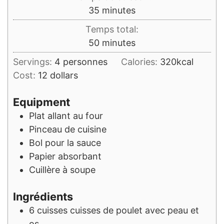
minutes
35
minutes
Temps total:
minutes
50
minutes
Servings:
4
personnes
Calories:
320
kcal
Cost:
12 dollars
Equipment
Plat allant au four
Pinceau de cuisine
Bol
pour la sauce
Papier absorbant
Cuillère à soupe
Ingrédients
6
cuisses
cuisses de poulet avec peau et
os