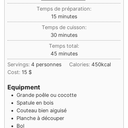
Temps de préparation:
minutes
15
minutes
Temps de cuisson:
minutes
30
minutes
Temps total:
minutes
45
minutes
Servings:
4
personnes
Calories:
450
kcal
Cost:
15 $
Equipment
Grande poêle ou cocotte
Spatule en bois
Couteau bien aiguisé
Planche à découper
Bol