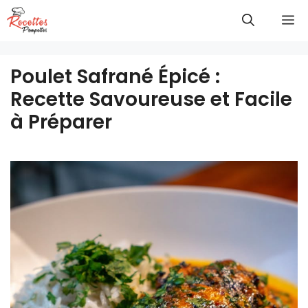
Aller
M
au
contenu
Poulet Safrané Épicé :
Recette Savoureuse et Facile
à Préparer