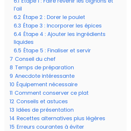
6.1
Étape 1 : Faire revenir les oignons et
l’ail
6.2
Étape 2 : Dorer le poulet
6.3
Étape 3 : Incorporer les épices
6.4
Étape 4 : Ajouter les ingrédients
liquides
6.5
Étape 5 : Finaliser et servir
7
Conseil du chef
8
Temps de préparation
9
Anecdote intéressante
10
Équipement nécessaire
11
Comment conserver ce plat
12
Conseils et astuces
13
Idées de présentation
14
Recettes alternatives plus légères
15
Erreurs courantes à éviter