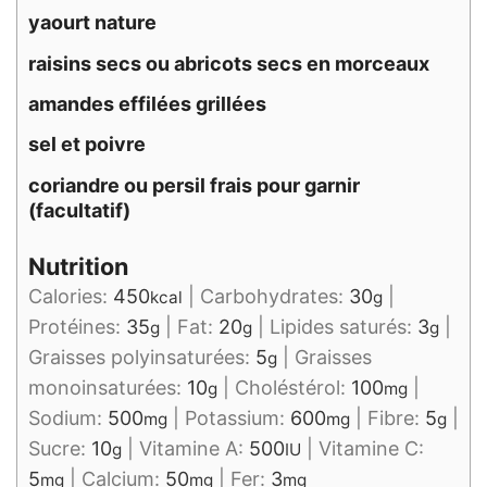
yaourt nature
raisins secs ou abricots secs en morceaux
amandes effilées grillées
sel et poivre
coriandre ou persil frais pour garnir
(facultatif)
Nutrition
Calories:
450
|
Carbohydrates:
30
|
kcal
g
Protéines:
35
|
Fat:
20
|
Lipides saturés:
3
|
g
g
g
Graisses polyinsaturées:
5
|
Graisses
g
monoinsaturées:
10
|
Choléstérol:
100
|
g
mg
Sodium:
500
|
Potassium:
600
|
Fibre:
5
|
mg
mg
g
Sucre:
10
|
Vitamine A:
500
|
Vitamine C:
g
IU
5
|
Calcium:
50
|
Fer:
3
mg
mg
mg