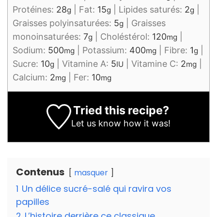
Protéines:
28
|
Fat:
15
|
Lipides saturés:
2
|
g
g
g
Graisses polyinsaturées:
5
|
Graisses
g
monoinsaturées:
7
|
Choléstérol:
120
|
g
mg
Sodium:
500
|
Potassium:
400
|
Fibre:
1
|
mg
mg
g
Sucre:
10
|
Vitamine A:
5
|
Vitamine C:
2
|
g
IU
mg
Calcium:
2
|
Fer:
10
mg
mg
Tried this recipe?
Let us know
how it was!
Contenus
masquer
1
Un délice sucré-salé qui ravira vos
papilles
2
L’histoire derrière ce classique