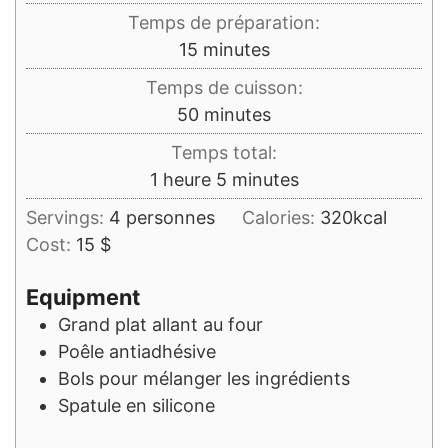
Temps de préparation:
minutes
15
minutes
Temps de cuisson:
minutes
50
minutes
Temps total:
heure
minutes
1
heure
5
minutes
Servings:
4
personnes
Calories:
320
kcal
Cost:
15 $
Equipment
Grand plat allant au four
Poêle antiadhésive
Bols pour mélanger les ingrédients
Spatule en silicone