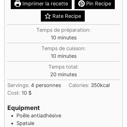
Imprimer la recette
Pin Recipe
Rate Recipe
Temps de préparation:
minutes
10
minutes
Temps de cuisson:
minutes
10
minutes
Temps total:
minutes
20
minutes
Servings:
4
personnes
Calories:
350
kcal
Cost:
10 $
Equipment
Poêle antiadhésive
Spatule