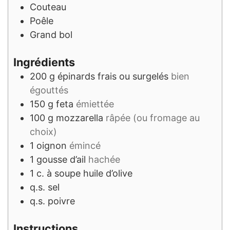
Couteau
Poêle
Grand bol
Ingrédients
200
g
épinards frais ou surgelés
bien
égouttés
150
g
feta
émiettée
100
g
mozzarella
râpée (ou fromage au
choix)
1
oignon
émincé
1
gousse d’ail
hachée
1
c. à soupe
huile d’olive
q.s.
sel
q.s.
poivre
Instructions