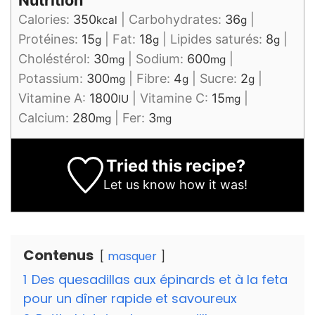
Nutrition
Calories:
350
|
Carbohydrates:
36
|
kcal
g
Protéines:
15
|
Fat:
18
|
Lipides saturés:
8
|
g
g
g
Choléstérol:
30
|
Sodium:
600
|
mg
mg
Potassium:
300
|
Fibre:
4
|
Sucre:
2
|
mg
g
g
Vitamine A:
1800
|
Vitamine C:
15
|
IU
mg
Calcium:
280
|
Fer:
3
mg
mg
Tried this recipe?
Let us know
how it was!
Contenus
masquer
1
Des quesadillas aux épinards et à la feta
pour un dîner rapide et savoureux