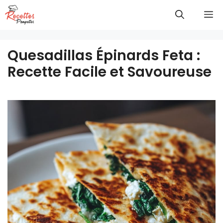
Aller
M
au
contenu
Quesadillas Épinards Feta :
Recette Facile et Savoureuse