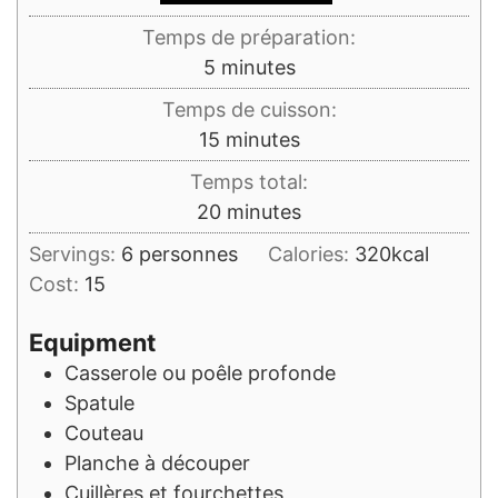
Temps de préparation:
minutes
5
minutes
Temps de cuisson:
minutes
15
minutes
Temps total:
minutes
20
minutes
Servings:
6
personnes
Calories:
320
kcal
Cost:
15
Equipment
Casserole ou poêle profonde
Spatule
Couteau
Planche à découper
Cuillères et fourchettes