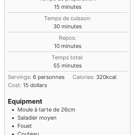
minutes
15
minutes
Temps de cuisson:
minutes
30
minutes
Repos:
minutes
10
minutes
Temps total:
minutes
55
minutes
Servings:
6
personnes
Calories:
320
kcal
Cost:
15 dollars
Equipment
Moule à tarte de 26cm
Saladier moyen
Fouet
Couteau