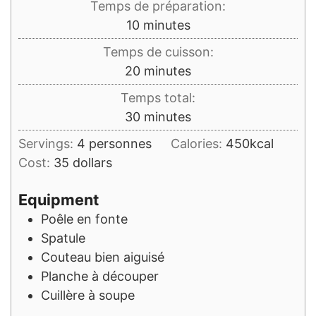
Temps de préparation:
minutes
10
minutes
Temps de cuisson:
minutes
20
minutes
Temps total:
minutes
30
minutes
Servings:
4
personnes
Calories:
450
kcal
Cost:
35 dollars
Equipment
Poêle en fonte
Spatule
Couteau bien aiguisé
Planche à découper
Cuillère à soupe