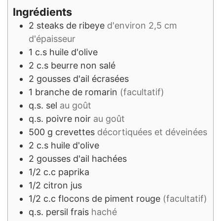
Ingrédients
2
steaks
de ribeye
d'environ 2,5 cm
d'épaisseur
1
c.s
huile d'olive
2
c.s
beurre non salé
2
gousses
d'ail écrasées
1
branche
de romarin
(facultatif)
q.s.
sel
au goût
q.s.
poivre noir
au goût
500
g
crevettes
décortiquées et déveinées
2
c.s
huile d'olive
2
gousses
d'ail hachées
1/2
c.c
paprika
1/2
citron
jus
1/2
c.c
flocons de piment rouge
(facultatif)
q.s.
persil frais
haché