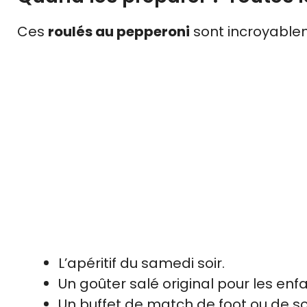
Ces
roulés au pepperoni
sont incroyablem
L’apéritif du samedi soir.
Un goûter salé original pour les enfa
Un buffet de match de foot ou de soi