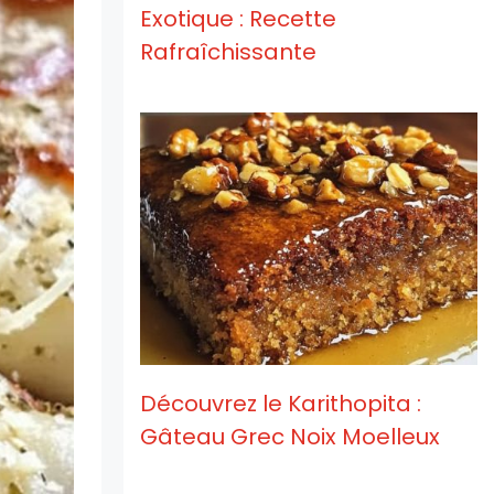
Exotique : Recette
Rafraîchissante
Découvrez le Karithopita :
Gâteau Grec Noix Moelleux