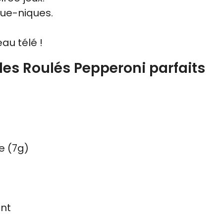
que-niques.
au télé !
 des Roulés Pepperoni parfaits
e (7g)
ent