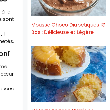
 à la
ls sont
Mousse Choco Diabétiques IG
Bas : Délicieuse et Légère
 !
hetés.
oni
même
e cœur
ressés