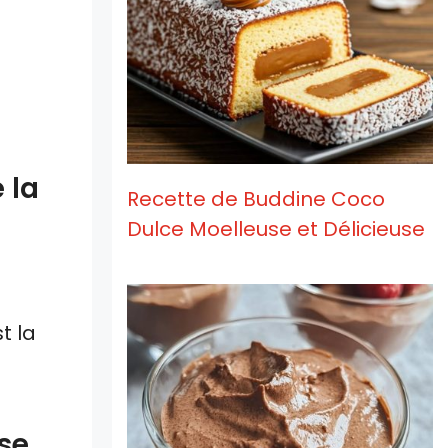
 la
Recette de Buddine Coco
Dulce Moelleuse et Délicieuse
st la
se