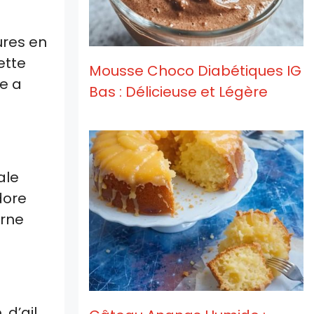
ures en
ette
Mousse Choco Diabétiques IG
le a
Bas : Délicieuse et Légère
ale
dore
erne
d’ail,