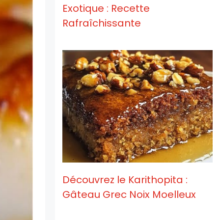
Exotique : Recette
Rafraîchissante
Découvrez le Karithopita :
Gâteau Grec Noix Moelleux