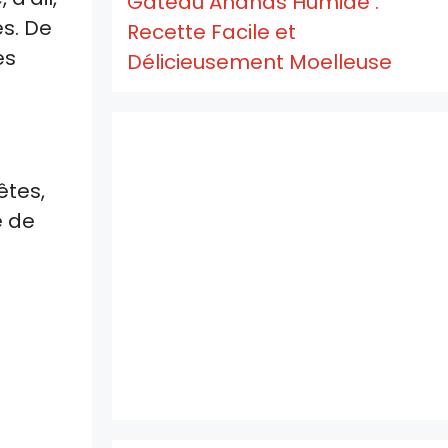
Gâteau Ananas Humide :
es. De
Recette Facile et
es
Délicieusement Moelleuse
êtes,
e de