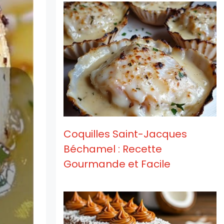
Coquilles Saint-Jacques
Béchamel : Recette
Gourmande et Facile