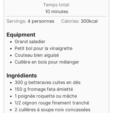
Temps total:
minutes
10
minutes
Servings:
4
personnes
Calories:
300
kcal
Equipment
Grand saladier
Petit bol
pour la vinaigrette
Couteau bien aiguisé
Cuillère en bois
pour mélanger
Ingrédients
300
g
betteraves cuites en dés
150
g
fromage feta émietté
1
poignée
roquette ou mâche
1/2
oignon rouge finement tranché
2
cuillères à soupe
noix concassées