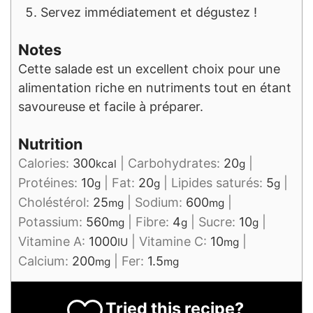
Servez immédiatement et dégustez !
Notes
Cette salade est un excellent choix pour une
alimentation riche en nutriments tout en étant
savoureuse et facile à préparer.
Nutrition
Calories:
300
|
Carbohydrates:
20
|
kcal
g
Protéines:
10
|
Fat:
20
|
Lipides saturés:
5
|
g
g
g
Choléstérol:
25
|
Sodium:
600
|
mg
mg
Potassium:
560
|
Fibre:
4
|
Sucre:
10
|
mg
g
g
Vitamine A:
1000
|
Vitamine C:
10
|
IU
mg
Calcium:
200
|
Fer:
1.5
mg
mg
Tried this recipe?