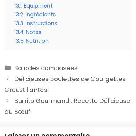
13.1
Equipment
13.2
Ingrédients
13.3
Instructions
13.4
Notes
13.5
Nutrition
Catégories
Salades composées
Délicieuses Boulettes de Courgettes
Croustillantes
Burrito Gourmand : Recette Délicieuse
au Bœuf