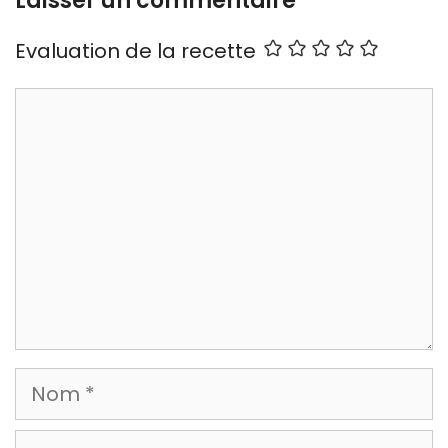
Laisser un commentaire
Evaluation de la recette
Commentaire
Nom
E-