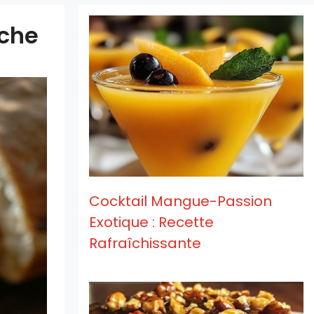
îche
Cocktail Mangue-Passion
Exotique : Recette
Rafraîchissante