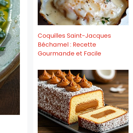
Coquilles Saint-Jacques
Béchamel : Recette
Gourmande et Facile