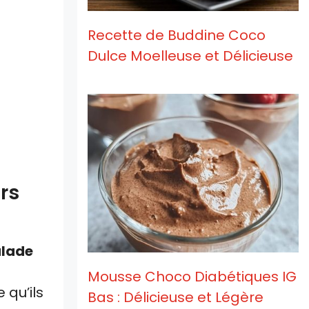
Recette de Buddine Coco
Dulce Moelleuse et Délicieuse
rs
alade
Mousse Choco Diabétiques IG
 qu’ils
Bas : Délicieuse et Légère