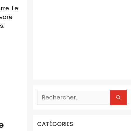
rre. Le
évore
s.
Rechercher :
e
CATÉGORIES