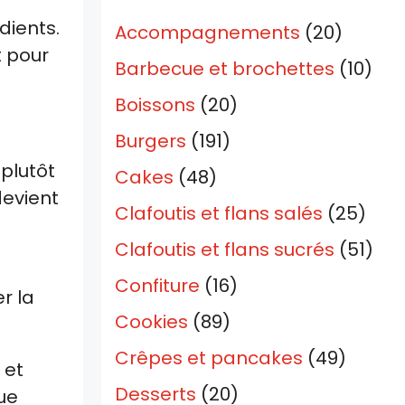
dients.
Accompagnements
(20)
t pour
Barbecue et brochettes
(10)
Boissons
(20)
Burgers
(191)
plutôt
Cakes
(48)
devient
Clafoutis et flans salés
(25)
Clafoutis et flans sucrés
(51)
Confiture
(16)
r la
Cookies
(89)
Crêpes et pancakes
(49)
 et
Desserts
(20)
ue