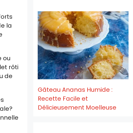
forts
e la
e
e ou
et rôti
u de
Gâteau Ananas Humide :
Recette Facile et
es
Délicieusement Moelleuse
tale?
nnelle