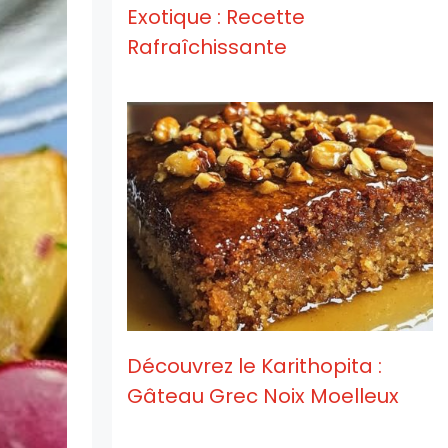
Exotique : Recette
Rafraîchissante
Découvrez le Karithopita :
Gâteau Grec Noix Moelleux