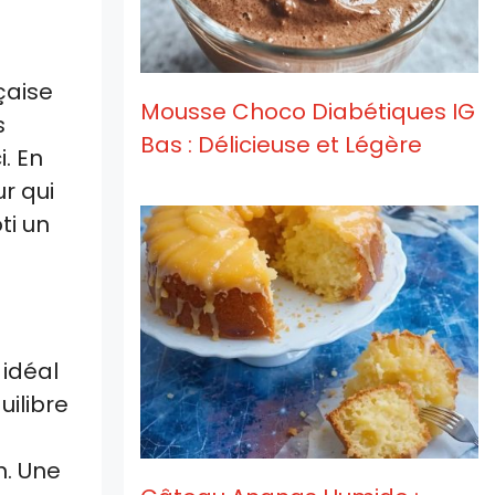
çaise
Mousse Choco Diabétiques IG
s
Bas : Délicieuse et Légère
. En
r qui
ti un
 idéal
ilibre
n. Une