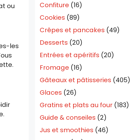
Confiture
(16)
at ou
Cookies
(89)
Crêpes et pancakes
(49)
Desserts
(20)
es-les
Entrées et apéritifs
(20)
Vous
ette.
Fromage
(16)
Gâteaux et pâtisseries
(405)
Glaces
(26)
idir
Gratins et plats au four
(183)
e.
Guide & conseiles
(2)
Jus et smoothies
(46)