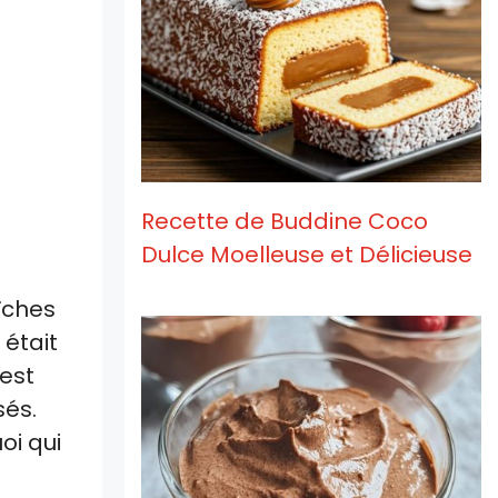
Recette de Buddine Coco
Dulce Moelleuse et Délicieuse
îches
 était
est
sés.
oi qui