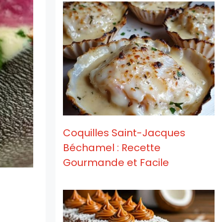
Coquilles Saint-Jacques
Béchamel : Recette
Gourmande et Facile