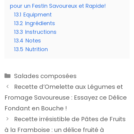
pour un Festin Savoureux et Rapide!
13.1
Equipment
13.2
Ingrédients
13.3
Instructions
13.4
Notes
13.5
Nutrition
Catégories
Salades composées
Recette d’Omelette aux Légumes et
Fromage Savoureuse : Essayez ce Délice
Fondant en Bouche !
Recette irrésistible de Pâtes de Fruits
à la Framboise : un délice fruité à