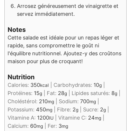
Arrosez généreusement de vinaigrette et
servez immédiatement.
Notes
Cette salade est idéale pour un repas léger et
rapide, sans compromettre le goût ni
l'équilibre nutritionnel. Ajoutez-y des croûtons
maison pour plus de croquant!
Nutrition
Calories:
350
|
Carbohydrates:
10
|
kcal
g
Protéines:
15
|
Fat:
28
|
Lipides saturés:
8
|
g
g
g
Choléstérol:
210
|
Sodium:
700
|
mg
mg
Potassium:
450
|
Fibre:
2
|
Sucre:
2
|
mg
g
g
Vitamine A:
1200
|
Vitamine C:
24
|
IU
mg
Calcium:
60
|
Fer:
3
mg
mg