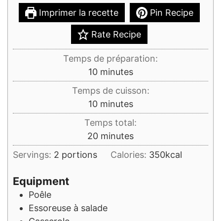
Imprimer la recette
Pin Recipe
Rate Recipe
Temps de préparation:
minutes
10
minutes
Temps de cuisson:
minutes
10
minutes
Temps total:
minutes
20
minutes
Servings:
2
portions
Calories:
350
kcal
Equipment
Poêle
Essoreuse à salade