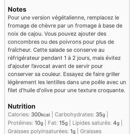
Notes
Pour une version végétalienne, remplacez le
fromage de chèvre par un fromage à base de
noix de cajou. Vous pouvez ajouter des
concombres ou des poivrons pour plus de
fraîcheur. Cette salade se conserve au
réfrigérateur pendant 1 à 2 jours, mais évitez
d'ajouter l’avocat avant de servir pour
conserver sa couleur. Essayez de faire griller
légèrement les lentilles dans une poêle avec un
filet d'huile d'olive pour une texture croquante.
Nutrition
Calories:
300
|
Carbohydrates:
35
|
kcal
g
Protéines:
10
|
Fat:
15
|
Lipides saturés:
4
|
g
g
g
Graisses polyinsaturées:
1
|
Graisses
g