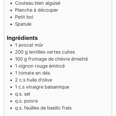
Couteau bien aiguisé
Planche à découper
Petit bol
Spatule
Ingrédients
1
avocat mûr
200
g
lentilles vertes cuites
100
g
fromage de chèvre émietté
1
oignon rouge émincé
1
tomate en dés
2
c.s
huile d'olive
1
c.s
vinaigre balsamique
q.s.
sel
q.s.
poivre
q.s.
feuilles de basilic frais