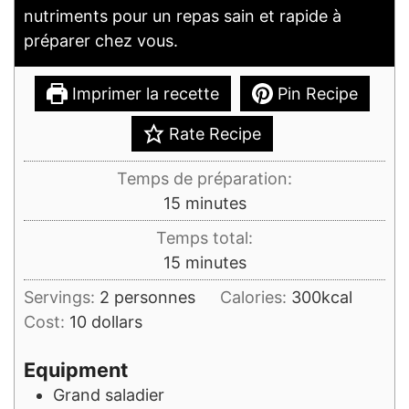
nutriments pour un repas sain et rapide à
préparer chez vous.
Imprimer la recette
Pin Recipe
Rate Recipe
Temps de préparation:
minutes
15
minutes
Temps total:
minutes
15
minutes
Servings:
2
personnes
Calories:
300
kcal
Cost:
10 dollars
Equipment
Grand saladier