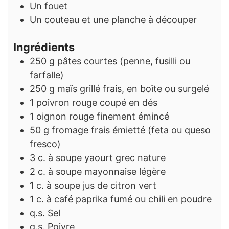
Un fouet
Un couteau et une planche à découper
Ingrédients
250
g
pâtes courtes (penne, fusilli ou
farfalle)
250
g
maïs grillé frais, en boîte ou surgelé
1
poivron rouge coupé en dés
1
oignon rouge finement émincé
50
g
fromage frais émietté (feta ou queso
fresco)
3
c. à soupe
yaourt grec nature
2
c. à soupe
mayonnaise légère
1
c. à soupe
jus de citron vert
1
c. à café
paprika fumé ou chili en poudre
q.s.
Sel
q.s.
Poivre