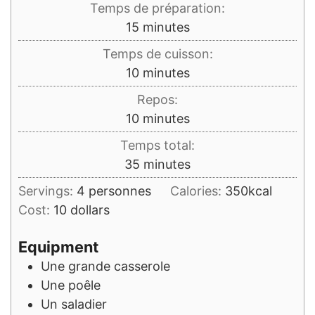
Temps de préparation:
minutes
15
minutes
Temps de cuisson:
minutes
10
minutes
Repos:
minutes
10
minutes
Temps total:
minutes
35
minutes
Servings:
4
personnes
Calories:
350
kcal
Cost:
10 dollars
Equipment
Une grande casserole
Une poêle
Un saladier