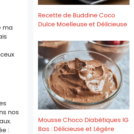
Recette de Buddine Coco
Dulce Moelleuse et Délicieuse
ue ma
ais
 ceux
Les
ans nos
Mousse Choco Diabétiques IG
aux.
Bas : Délicieuse et Légère
e :