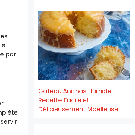
ues
Le
ée par
Gâteau Ananas Humide :
Recette Facile et
er
Délicieusement Moelleuse
mplète
servir