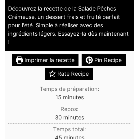
Découvrez la recette de la Salade Pêches
Crémeuse, un dessert frais et fruité parfait
pour l'été. Simple à réaliser avec des
ingrédients légers. Essayez-la dès maintenant
!
Imprimer la recette
Pin Recipe
Rate Recipe
Temps de préparation:
minutes
15
minutes
Repos:
minutes
30
minutes
Temps total:
minutes
45
minutes