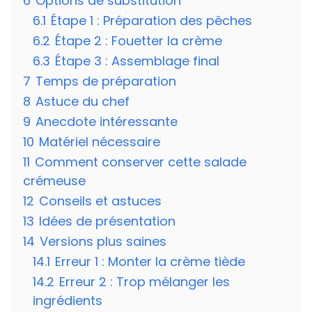
6
Options de substitution
6.1
Étape 1 : Préparation des pêches
6.2
Étape 2 : Fouetter la crème
6.3
Étape 3 : Assemblage final
7
Temps de préparation
8
Astuce du chef
9
Anecdote intéressante
10
Matériel nécessaire
11
Comment conserver cette salade
crémeuse
12
Conseils et astuces
13
Idées de présentation
14
Versions plus saines
14.1
Erreur 1 : Monter la crème tiède
14.2
Erreur 2 : Trop mélanger les
ingrédients