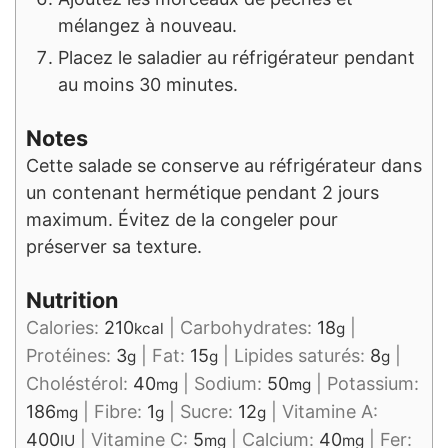
mélangez à nouveau.
Placez le saladier au réfrigérateur pendant
au moins 30 minutes.
Notes
Cette salade se conserve au réfrigérateur dans
un contenant hermétique pendant 2 jours
maximum. Évitez de la congeler pour
préserver sa texture.
Nutrition
Calories:
210
|
Carbohydrates:
18
|
kcal
g
Protéines:
3
|
Fat:
15
|
Lipides saturés:
8
|
g
g
g
Choléstérol:
40
|
Sodium:
50
|
Potassium:
mg
mg
186
|
Fibre:
1
|
Sucre:
12
|
Vitamine A:
mg
g
g
400
|
Vitamine C:
5
|
Calcium:
40
|
Fer:
IU
mg
mg