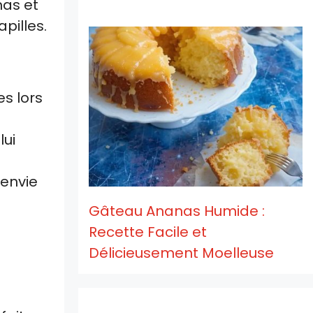
nas et
pilles.
es lors
lui
’envie
Gâteau Ananas Humide :
Recette Facile et
Délicieusement Moelleuse