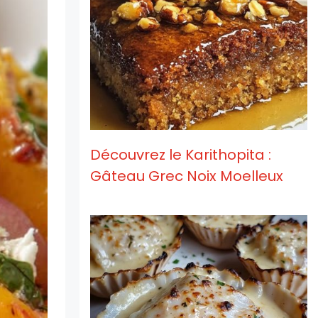
Découvrez le Karithopita :
Gâteau Grec Noix Moelleux