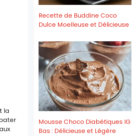
Recette de Buddine Coco
Dulce Moelleuse et Délicieuse
t la
épater
Mousse Choco Diabétiques IG
eaux
Bas : Délicieuse et Légère