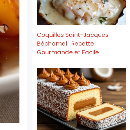
Coquilles Saint-Jacques
Béchamel : Recette
Gourmande et Facile