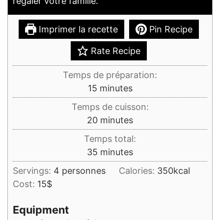
régaler votre famille.
Imprimer la recette
Pin Recipe
Rate Recipe
Temps de préparation:
minutes
15
minutes
Temps de cuisson:
minutes
20
minutes
Temps total:
minutes
35
minutes
Servings:
4
personnes
Calories:
350
kcal
Cost:
15$
Equipment