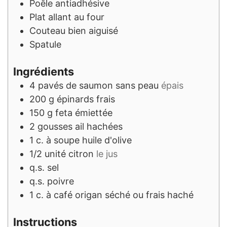
Poêle antiadhésive
Plat allant au four
Couteau bien aiguisé
Spatule
Ingrédients
4
pavés de saumon sans peau
épais
200
g
épinards frais
150
g
feta émiettée
2
gousses
ail hachées
1
c. à soupe
huile d'olive
1/2
unité
citron
le jus
q.s.
sel
q.s.
poivre
1
c. à café
origan séché ou frais haché
Instructions