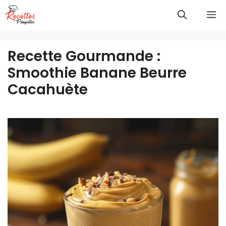
Aller
M
au
contenu
Recette Gourmande :
Smoothie Banane Beurre
Cacahuète