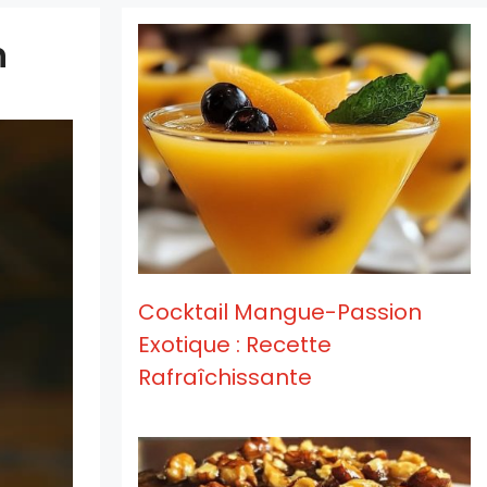
n
Cocktail Mangue-Passion
Exotique : Recette
Rafraîchissante