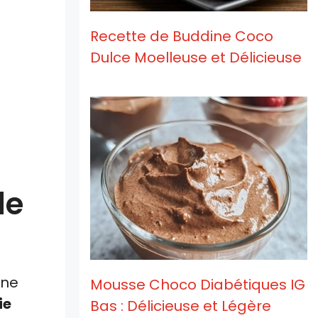
Recette de Buddine Coco
Dulce Moelleuse et Délicieuse
le
une
Mousse Choco Diabétiques IG
ie
Bas : Délicieuse et Légère