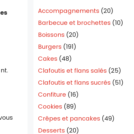
Accompagnements
(20)
ies
Barbecue et brochettes
(10)
Boissons
(20)
Burgers
(191)
Cakes
(48)
nt.
Clafoutis et flans salés
(25)
Clafoutis et flans sucrés
(51)
Confiture
(16)
Cookies
(89)
 vous
Crêpes et pancakes
(49)
Desserts
(20)