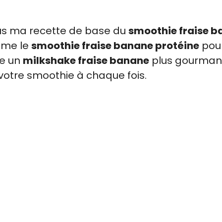
vous ma recette de base du
smoothie fraise 
mme le
smoothie fraise banane protéine
pour
re un
milkshake fraise banane
plus gourman
votre smoothie à chaque fois.