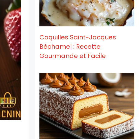
Coquilles Saint-Jacques
Béchamel : Recette
Gourmande et Facile