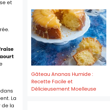
ose et
s
rée.
fraise
yaourt
e
s
Gâteau Ananas Humide :
Recette Facile et
Délicieusement Moelleuse
 dans
ent. La
 de la