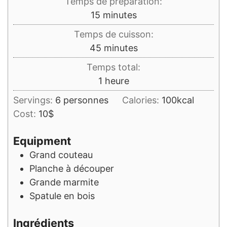
Temps de préparation:
minutes
15
minutes
Temps de cuisson:
minutes
45
minutes
Temps total:
heure
1
heure
Servings:
6
personnes
Calories:
100
kcal
Cost:
10$
Equipment
Grand couteau
Planche à découper
Grande marmite
Spatule en bois
Ingrédients