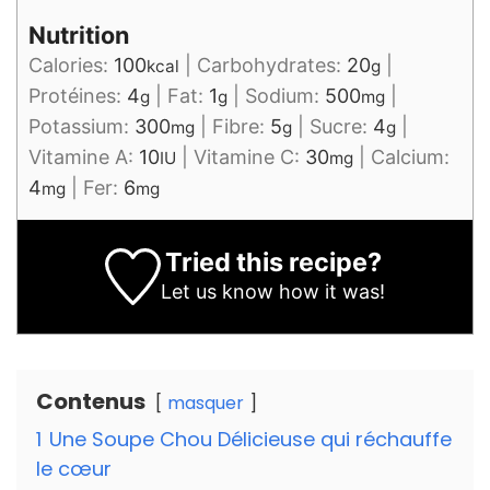
Nutrition
Calories:
100
|
Carbohydrates:
20
|
kcal
g
Protéines:
4
|
Fat:
1
|
Sodium:
500
|
g
g
mg
Potassium:
300
|
Fibre:
5
|
Sucre:
4
|
mg
g
g
Vitamine A:
10
|
Vitamine C:
30
|
Calcium:
IU
mg
4
|
Fer:
6
mg
mg
Tried this recipe?
Let us know
how it was!
Contenus
masquer
1
Une Soupe Chou Délicieuse qui réchauffe
le cœur