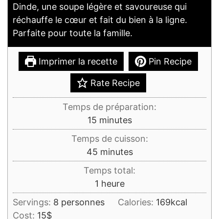
Dinde, une soupe légère et savoureuse qui
réchauffe le cœur et fait du bien à la ligne.
Parfaite pour toute la famille.
Imprimer la recette
Pin Recipe
Rate Recipe
Temps de préparation:
minutes
15
minutes
Temps de cuisson:
minutes
45
minutes
Temps total:
heure
1
heure
Servings:
8
personnes
Calories:
169
kcal
Cost:
15$