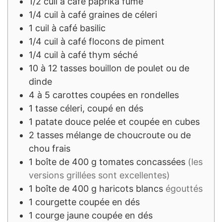
1/2
cuil à café
paprika fumé
1/4
cuil à café
graines de céleri
1
cuil à café
basilic
1/4
cuil à café
flocons de piment
1/4
cuil à café
thym séché
10 à 12
tasses
bouillon de poulet ou de
dinde
4 à 5
carottes
coupées en rondelles
1
tasse
céleri, coupé en dés
1
patate douce
pelée et coupée en cubes
2
tasses
mélange de choucroute ou de
chou frais
1
boîte de 400 g
tomates concassées
(les
versions grillées sont excellentes)
1
boîte de 400 g
haricots blancs
égouttés
1
courgette
coupée en dés
1
courge jaune
coupée en dés