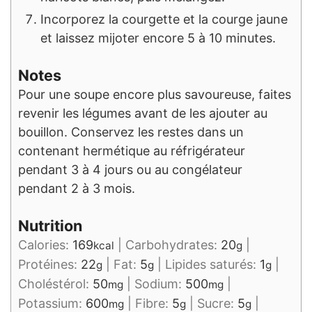
Incorporez la courgette et la courge jaune
et laissez mijoter encore 5 à 10 minutes.
Notes
Pour une soupe encore plus savoureuse, faites
revenir les légumes avant de les ajouter au
bouillon. Conservez les restes dans un
contenant hermétique au réfrigérateur
pendant 3 à 4 jours ou au congélateur
pendant 2 à 3 mois.
Nutrition
Calories:
169
|
Carbohydrates:
20
|
kcal
g
Protéines:
22
|
Fat:
5
|
Lipides saturés:
1
|
g
g
g
Choléstérol:
50
|
Sodium:
500
|
mg
mg
Potassium:
600
|
Fibre:
5
|
Sucre:
5
|
mg
g
g