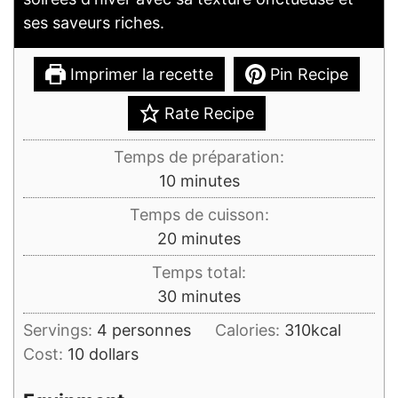
ses saveurs riches.
Imprimer la recette
Pin Recipe
Rate Recipe
Temps de préparation:
minutes
10
minutes
Temps de cuisson:
minutes
20
minutes
Temps total:
minutes
30
minutes
Servings:
4
personnes
Calories:
310
kcal
Cost:
10 dollars