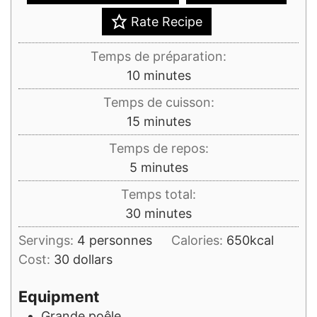
Rate Recipe
Temps de préparation:
minutes
10
minutes
Temps de cuisson:
minutes
15
minutes
Temps de repos:
minutes
5
minutes
Temps total:
minutes
30
minutes
Servings:
4
personnes
Calories:
650
kcal
Cost:
30 dollars
Equipment
Grande poêle