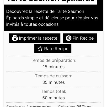
Découvrez la recette de Tarte Saumon
Épinards simple et délicieuse pour régaler vos
invités à toutes occasions
Imprimer la recette
Pin Recipe
Rate Recipe
Temps de préparation:
minutes
15
minutes
Temps de cuisson:
minutes
35
minutes
Temps total:
minutes
50
minutes
Servings:
4
personnes
Calories:
350
kcal