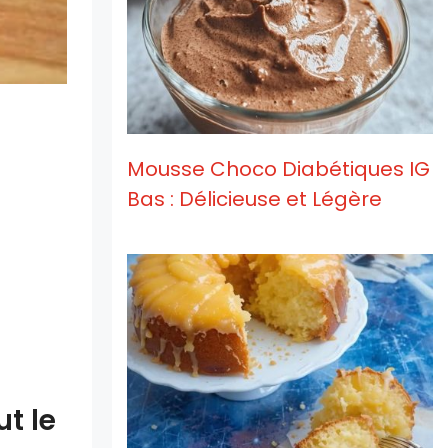
Mousse Choco Diabétiques IG
Bas : Délicieuse et Légère
ut le