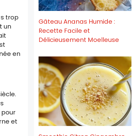
s trop
Gâteau Ananas Humide :
t un
Recette Facile et
ait
Délicieusement Moelleuse
st
rnée en
iècle.
es
u pour
rne et