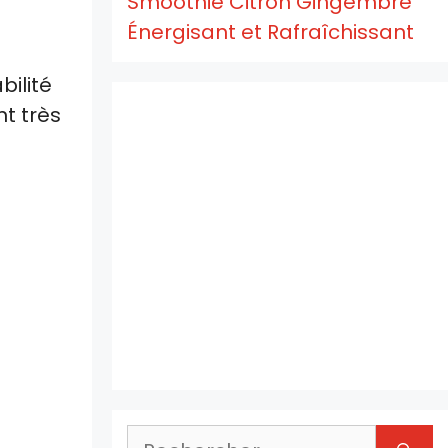
Smoothie Citron Gingembre
Énergisant et Rafraîchissant
bilité
nt très
Rechercher :