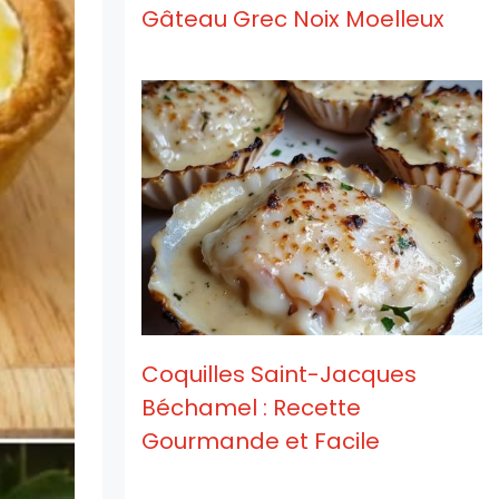
Gâteau Grec Noix Moelleux
Coquilles Saint-Jacques
Béchamel : Recette
Gourmande et Facile