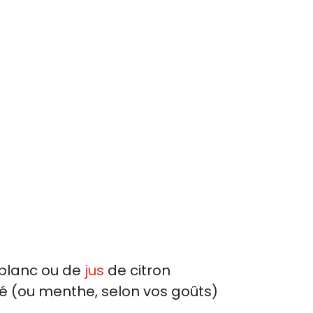
n blanc ou de
jus
de citron
hé (ou menthe, selon vos goûts)