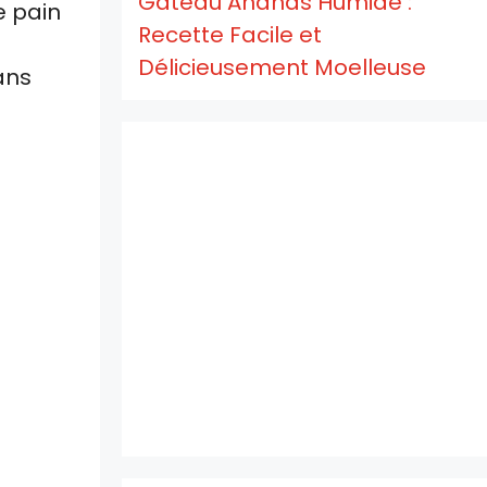
Gâteau Ananas Humide :
e pain
Recette Facile et
Délicieusement Moelleuse
ans