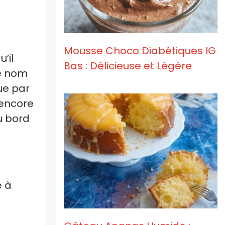
Mousse Choco Diabétiques IG
’il
Bas : Délicieuse et Légère
le nom
gue par
 encore
u bord
e à