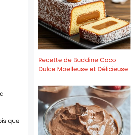
Recette de Buddine Coco
Dulce Moelleuse et Délicieuse
la
ois que