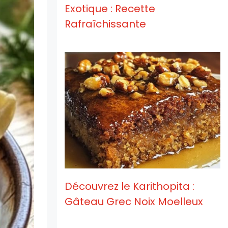
Exotique : Recette
Rafraîchissante
Découvrez le Karithopita :
Gâteau Grec Noix Moelleux