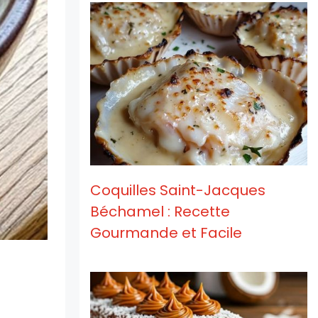
Coquilles Saint-Jacques
Béchamel : Recette
Gourmande et Facile