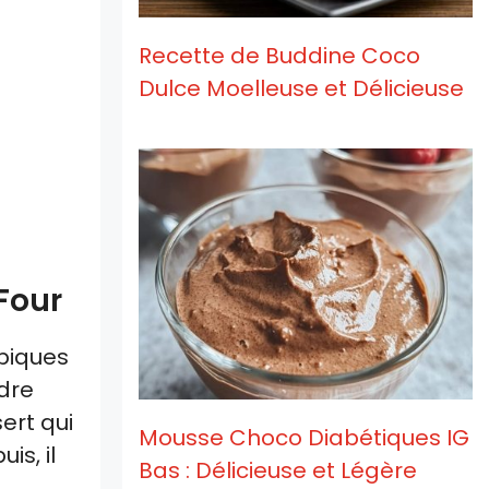
Recette de Buddine Coco
Dulce Moelleuse et Délicieuse
Four
opiques
ndre
ert qui
Mousse Choco Diabétiques IG
is, il
Bas : Délicieuse et Légère