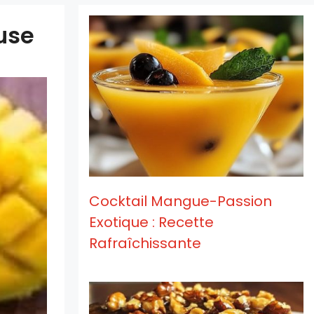
use
Cocktail Mangue-Passion
Exotique : Recette
Rafraîchissante