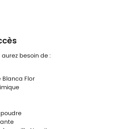
ccès
 aurez besoin de :
 Blanca Flor
himique
n poudre
iante