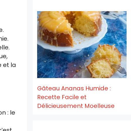
e.
ie.
lle.
ue,
 et la
Gâteau Ananas Humide :
Recette Facile et
Délicieusement Moelleuse
n : le
c’est