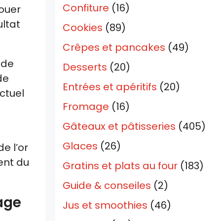
Confiture
(16)
ouer
ultat
Cookies
(89)
Crêpes et pancakes
(49)
 de
Desserts
(20)
de
Entrées et apéritifs
(20)
ctuel
Fromage
(16)
Gâteaux et pâtisseries
(405)
Glaces
(26)
e l’or
ent du
Gratins et plats au four
(183)
Guide & conseiles
(2)
age
Jus et smoothies
(46)