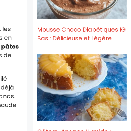
p
 les
Mousse Choco Diabétiques IG
s en
Bas : Délicieuse et Légère
e
pâtes
s de
ilé
 déjà
rands.
haude.