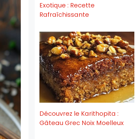
Exotique : Recette
Rafraîchissante
Découvrez le Karithopita :
Gâteau Grec Noix Moelleux