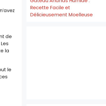
Gâteau Ananas Humide :
Recette Facile et
 n’avez
Délicieusement Moelleuse
nt de
 Les
e la
ut le
ces