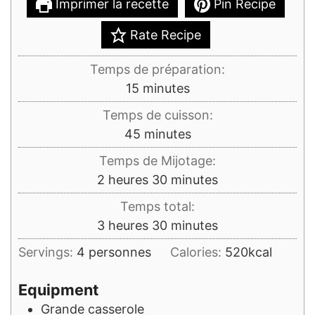
Imprimer la recette
Pin Recipe
Rate Recipe
Temps de préparation:
minutes
15
minutes
Temps de cuisson:
minutes
45
minutes
Temps de Mijotage:
heures
minutes
2
heures
30
minutes
Temps total:
heures
minutes
3
heures
30
minutes
Servings:
4
personnes
Calories:
520
kcal
Equipment
Grande casserole