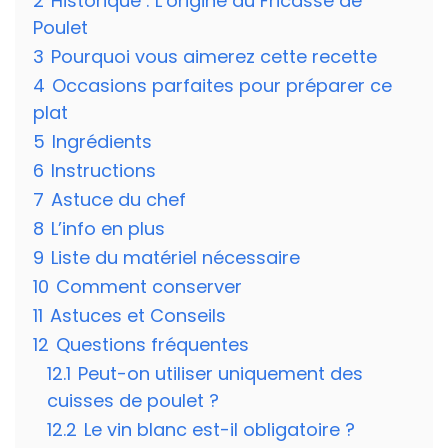
2
Historique : L’origine du Fricassé de
Poulet
3
Pourquoi vous aimerez cette recette
4
Occasions parfaites pour préparer ce
plat
5
Ingrédients
6
Instructions
7
Astuce du chef
8
L’info en plus
9
Liste du matériel nécessaire
10
Comment conserver
11
Astuces et Conseils
12
Questions fréquentes
12.1
Peut-on utiliser uniquement des
cuisses de poulet ?
12.2
Le vin blanc est-il obligatoire ?