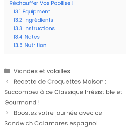
Réchauffer Vos Papilles !
13.1
Equipment
13.2
Ingrédients
13.3
Instructions
13.4
Notes
13.5
Nutrition
Catégories
Viandes et volailles
Recette de Croquettes Maison :
Succombez à ce Classique Irrésistible et
Gourmand !
Boostez votre journée avec ce
Sandwich Calamares espagnol