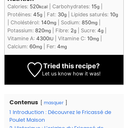
Calories:
520
|
Carbohydrates:
15
|
kcal
g
Protéines:
45
|
Fat:
30
|
Lipides saturés:
10
g
g
g
|
Choléstérol:
140
|
Sodium:
850
|
mg
mg
Potassium:
820
|
Fibre:
2
|
Sucre:
4
|
mg
g
g
Vitamine A:
4300
|
Vitamine C:
10
|
IU
mg
Calcium:
60
|
Fer:
4
mg
mg
Tried this recipe?
Let us know
how it was!
Contenus
masquer
1
Introduction : Découvrez le Fricassé de
Poulet Maison