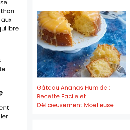
 se
 thon
 aux
uilibre
s
s
te
Gâteau Ananas Humide :
e
Recette Facile et
Délicieusement Moelleuse
ent
ler