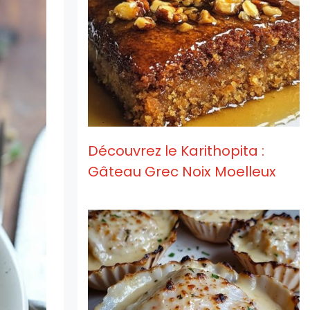
Découvrez le Karithopita :
Gâteau Grec Noix Moelleux