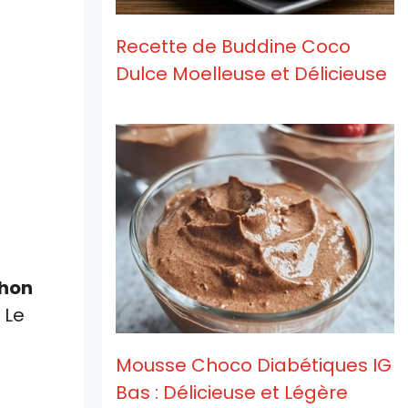
Recette de Buddine Coco
Dulce Moelleuse et Délicieuse
thon
 Le
Mousse Choco Diabétiques IG
Bas : Délicieuse et Légère