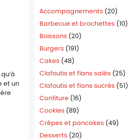
Accompagnements
(20)
Barbecue et brochettes
(10)
Boissons
(20)
Burgers
(191)
Cakes
(48)
Clafoutis et flans salés
(25)
 qu’à
e et un
Clafoutis et flans sucrés
(51)
ière
Confiture
(16)
Cookies
(89)
Crêpes et pancakes
(49)
Desserts
(20)