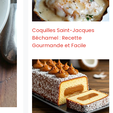
Coquilles Saint-Jacques
Béchamel : Recette
Gourmande et Facile