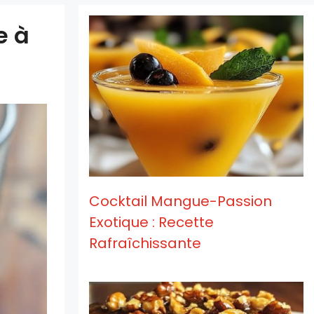
e à
Cocktail Mangue-Passion
Exotique : Recette
Rafraîchissante