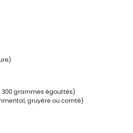
ure)
on 300 grammes égouttés)
mental, gruyère ou comté)